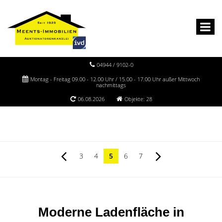
04944 / 9102-0
Montag - Freitag 09.00 - 12.00 Uhr / 15.00 - 17.00 Uhr außer Mittwoch
nachmittags
06.08.2026
Objekte: 28
3
4
5
6
7
Moderne Ladenfläche in