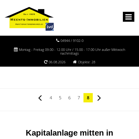
04944 / 9102-0
Montag - Freitag 09.00 - 12.00 Uhr / 15.00 - 17.00 Uhr außer Mittwoch
nachmittags
06.08.2026
Objekte: 28
4
5
6
7
8
Kapitalanlage mitten in