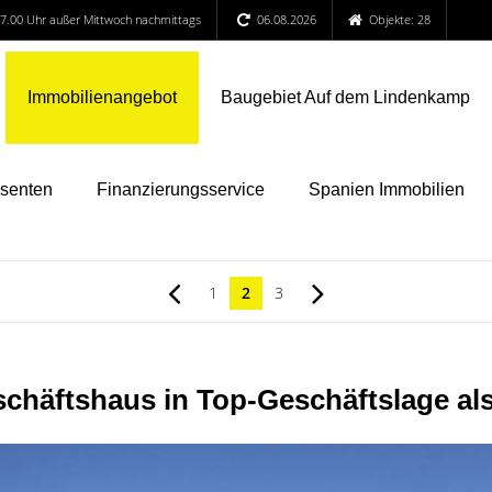
 17.00 Uhr außer Mittwoch nachmittags
06.08.2026
Objekte: 28
Immobilienangebot
Baugebiet Auf dem Lindenkamp
ssenten
Finanzierungsservice
Spanien Immobilien
1
2
3
häftshaus in Top-Geschäftslage als