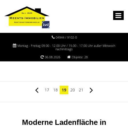
04944 / 9102-0
Montag - Freitag 09.00 - 12.00 Uhr / 15.00 - 17.00 Uhr außer Mittwoch
nachmittags
06.08.2026
Objekte: 28
17
18
19
20
21
Moderne Ladenfläche in