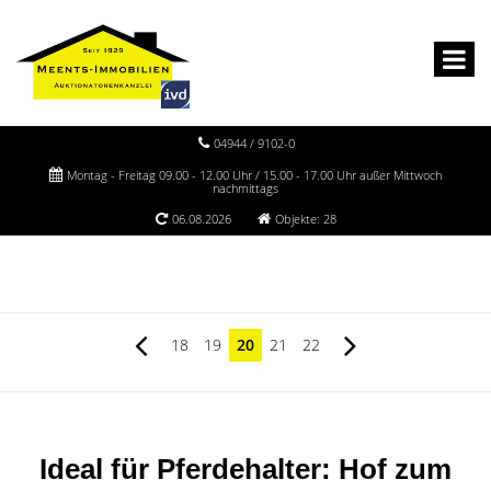
04944 / 9102-0
Montag - Freitag 09.00 - 12.00 Uhr / 15.00 - 17.00 Uhr außer Mittwoch
nachmittags
06.08.2026
Objekte: 28
18
19
20
21
22
Ideal für Pferdehalter: Hof zum