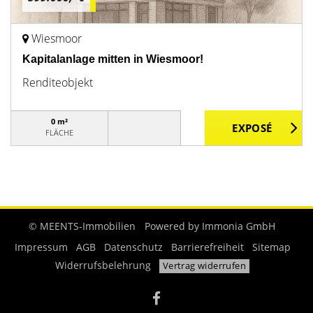
Wiesmoor
Kapitalanlage mitten in Wiesmoor!
Renditeobjekt
0 m²
FLÄCHE
© MEENTS-Immobilien
Powered by
Immonia GmbH
Impressum
AGB
Datenschutz
Barrierefreiheit
Sitemap
Widerrufsbelehrung
Vertrag widerrufen