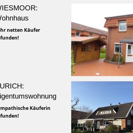
IESMOOR:
ohnhaus
hr netten Käufer
efunden!
URICH:
igentumswohnung
ympathische Käuferin
efunden!