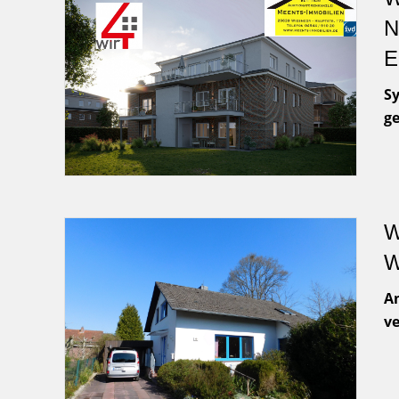
N
E
S
g
W
W
An
ve