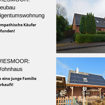
eubau
igentumswohnung
ympathische Käufer
efunden!
IESMOOR:
ohnhaus
 eine junge Familie
rkauft!