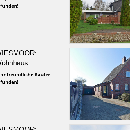
efunden!
IESMOOR:
ohnhaus
hr freundliche Käufer
efunden!
IESMOOR: