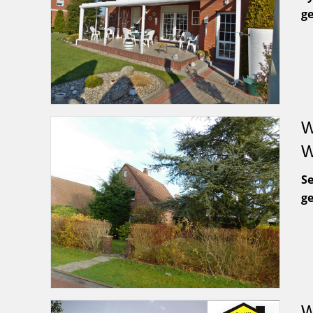
g
W
W
Se
g
W