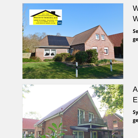
W
W
Se
g
A
E
S
g