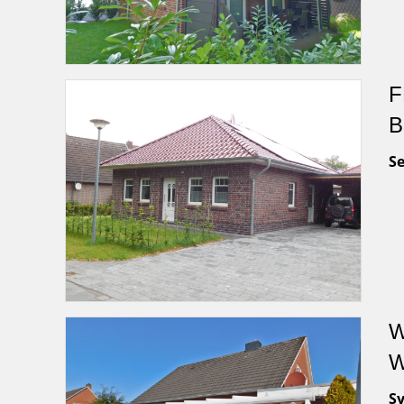
F
B
Se
W
W
S