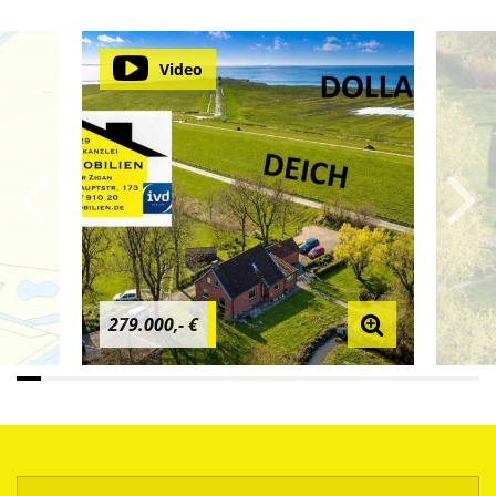
Video
279.000,- €