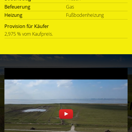
Befeuerung
Gas
Heizung
Fußbodenheizung
Provision für Käufer
2,975 % vom Kaufpreis.